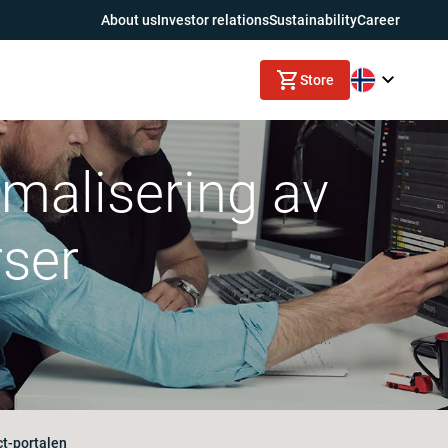
About us
Investor relations
Sustainability
Career
Store
imalisering av
ser
ct-portalen