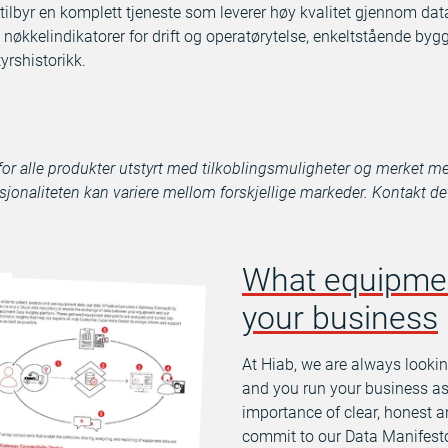
tilbyr en komplett tjeneste som leverer høy kvalitet gjennom da
 se nøkkelindikatorer for drift og operatørytelse, enkeltstående by
yrshistorikk.
 for alle produkter utstyrt med tilkoblingsmuligheter og merket m
sjonaliteten kan variere mellom forskjellige markeder. Kontakt de
What equipment
your business
At Hiab, we are always lookin
and you run your business as
importance of clear, honest 
commit to our Data Manifesto