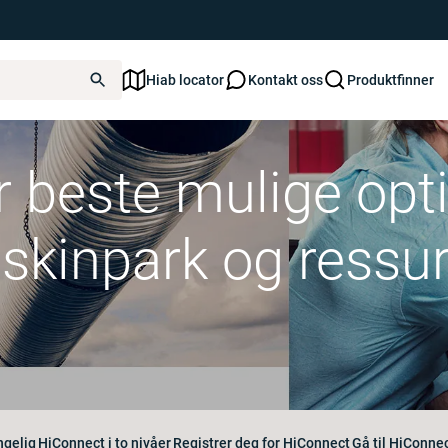
Hiab locator
Kontakt oss
Produktfinner
 beste mulige opt
skinpark og ressur
ngelig
HiConnect i to nivåer
Registrer deg for HiConnect
Gå til HiConne