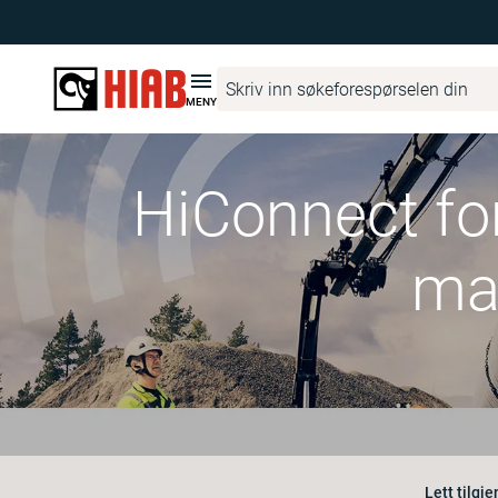
MENY
HiConnect for
ma
Lett tilgje