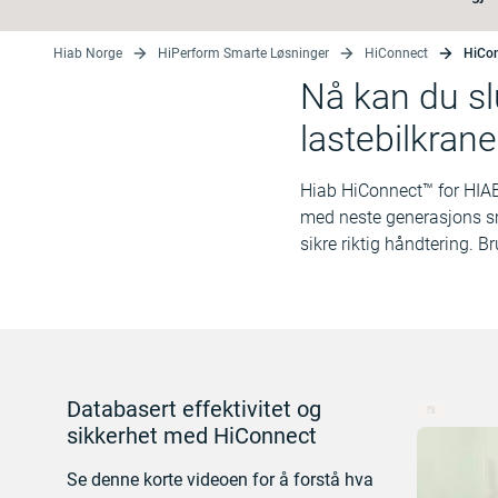
Hiab Norge
HiPerform Smarte Løsninger
HiConnect
HiCon
Nå kan du sl
lastebilkrane
Hiab HiConnect™ for HIABs
med neste generasjons sma
sikre riktig håndtering. Br
Databasert effektivitet og
sikkerhet med HiConnect
Se denne korte videoen for å forstå hva