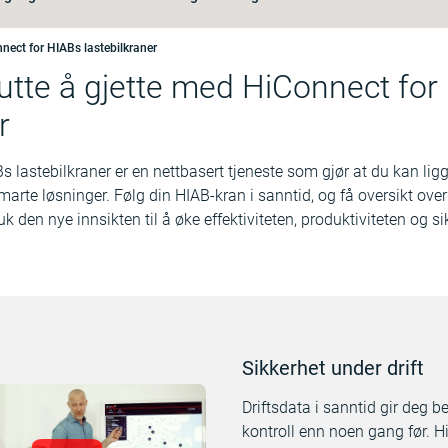
nect for HIABs lastebilkraner
utte å gjette med HiConnect for
r
 lastebilkraner er en nettbasert tjeneste som gjør at du kan lig
rte løsninger. Følg din HIAB-kran i sanntid, og få oversikt ove
uk den nye innsikten til å øke effektiviteten, produktiviteten og s
Sikkerhet under drift
Driftsdata i sanntid gir deg b
kontroll enn noen gang før. H