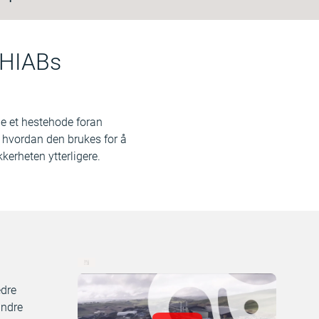
 HIABs
ge et hestehode foran
r hvordan den brukes for å
ikkerheten ytterligere.
edre
indre