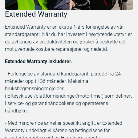
Extended Warranty
Extended Warranty er en ekstra 1-års forlengelse av vår
standardgaranti. Når du har investert i høytytende utstyr, er
du avhengig av produktiviteten og ønsker å beskytte det
mot uventede kostbare reparasjoner og nedetid.
Extended Warranty inkluderer:
- Forlengelse av standard kundegaranti periode fra 24
måneder opp til 36 måneder. Maksimal
bruksbegrensninger gjelder
(løftesykluser/plattformendringer/motortimer) som definert
i service- og garantihåndbøkene og operatørens
håndbøker.
- Med mindre noe annet er spesifikt angitt, er Extended
Warranty underlagt vilkårene og betingelsene for
standardgarantien gitt av Hiab (som angitt i