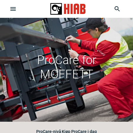
ProCare for
MOFFETT
ProCare-nivå
Kjøp ProCare i dag